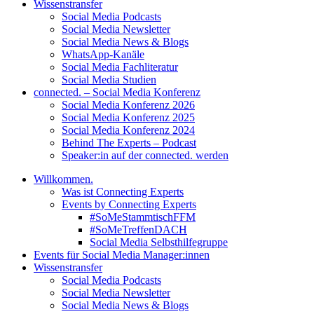
Wissenstransfer
Social Media Podcasts
Social Media Newsletter
Social Media News & Blogs
WhatsApp-Kanäle
Social Media Fachliteratur
Social Media Studien
connected. – Social Media Konferenz
Social Media Konferenz 2026
Social Media Konferenz 2025
Social Media Konferenz 2024
Behind The Experts – Podcast
Speaker:in auf der connected. werden
Willkommen.
Was ist Connecting Experts
Events by Connecting Experts
#SoMeStammtischFFM
#SoMeTreffenDACH
Social Media Selbsthilfegruppe
Events für Social Media Manager:innen
Wissenstransfer
Social Media Podcasts
Social Media Newsletter
Social Media News & Blogs