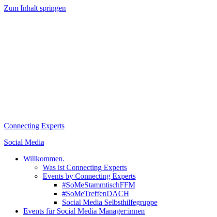
Zum Inhalt springen
Connecting Experts
Social Media
Willkommen.
Was ist Connecting Experts
Events by Connecting Experts
#SoMeStammtischFFM
#SoMeTreffenDACH
Social Media Selbsthilfegruppe
Events für Social Media Manager:innen